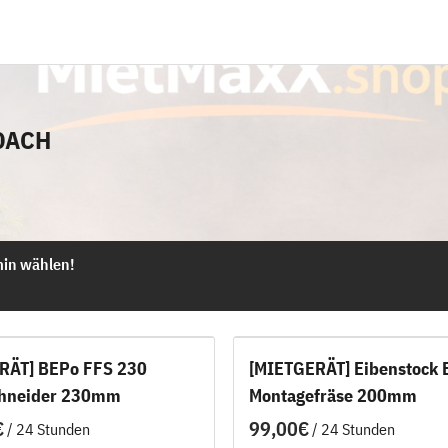
 DACH
RÄT] BEPo FFS 230
[MIETGERÄT] Eibenstock 
hneider 230mm
Montagefräse 200mm
/
/