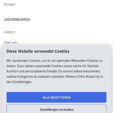
Kontakt
UNTERNEHMEN
Anfahrt
Über uns
Diese Website verwendet Cookies
Kundenbewertungen
Wir verwenden Cookies, um dir ein optimales Webseiten-Erlebnis zu
PimpMyPony.shop®
bieten. Dazu zählen essenzielle Cookies sowie solche für Statistik,
Komfort und personalisierte Inhalte. Du kannst selbst entscheiden,
welche Kategorien du zulassen möchtest. Weitere Infos findest du in
den Einstellungen.
2026 Copyright by MietMaxX.shop® |
Cookie Einstellungen
ALLE AKZEPTIEREN
AGB
DATENSCHUTZ
IMPRESSUM
LOGIN
► VERTRAG WIDERRUFEN
Einstellungen verwalten