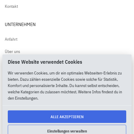
Kontakt
UNTERNEHMEN
Anfahrt
Über uns
Diese Website verwendet Cookies
Kundenbewertungen
Wir verwenden Cookies, um dir ein optimales Webseiten-Erlebnis zu
PimpMyPony.shop®
bieten. Dazu zählen essenzielle Cookies sowie solche für Statistik,
Komfort und personalisierte Inhalte. Du kannst selbst entscheiden,
welche Kategorien du zulassen möchtest. Weitere Infos findest du in
den Einstellungen.
2026 Copyright by MietMaxX.shop® |
Cookie Einstellungen
ALLE AKZEPTIEREN
AGB
DATENSCHUTZ
IMPRESSUM
LOGIN
► VERTRAG WIDERRUFEN
Einstellungen verwalten