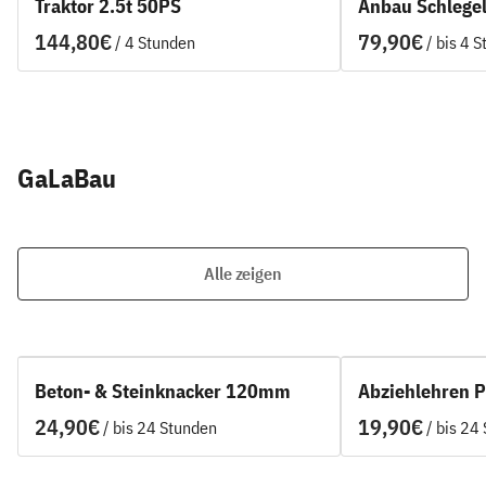
Traktor 2.5t 50PS
Anbau Schlege
/
/
GaLaBau
Alle zeigen
Beton- & Steinknacker 120mm
Abziehlehren P
/
/