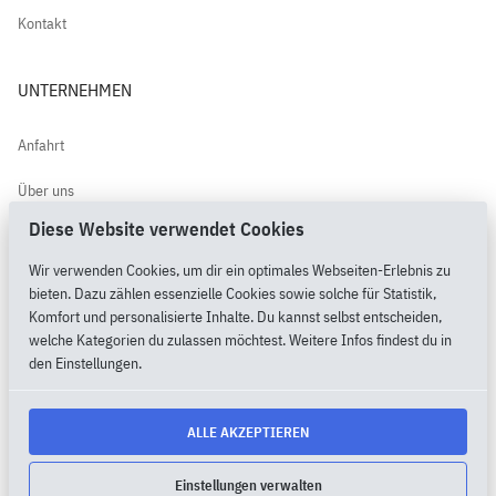
Kontakt
UNTERNEHMEN
Anfahrt
Über uns
Diese Website verwendet Cookies
Kundenbewertungen
Wir verwenden Cookies, um dir ein optimales Webseiten-Erlebnis zu
PimpMyPony.shop®
bieten. Dazu zählen essenzielle Cookies sowie solche für Statistik,
Komfort und personalisierte Inhalte. Du kannst selbst entscheiden,
welche Kategorien du zulassen möchtest. Weitere Infos findest du in
den Einstellungen.
2026 Copyright by MietMaxX.shop® |
Cookie Einstellungen
ALLE AKZEPTIEREN
AGB
DATENSCHUTZ
IMPRESSUM
LOGIN
► VERTRAG WIDERRUFEN
Einstellungen verwalten