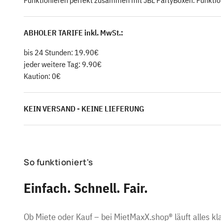
Funktionieren perfekt zusammen mit JBL PartyBoxen. Funktio
ABHOLER TARIFE inkl. MwSt.:
bis 24 Stunden: 19.90€
jeder weitere Tag: 9.90€
Kaution: 0€
KEIN VERSAND - KEINE LIEFERUNG
So funktioniert's
Einfach. Schnell. Fair.
Ob Miete oder Kauf – bei MietMaxX.shop® läuft alles kla