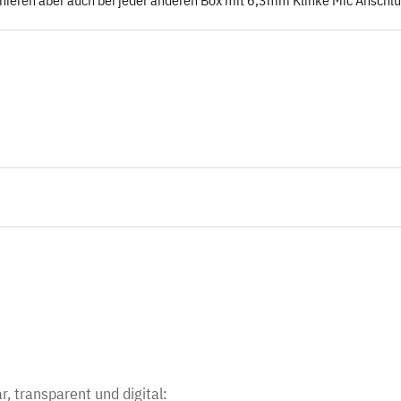
nieren aber auch bei jeder anderen Box mit 6,3mm Klinke Mic Anschl
r, transparent und digital: