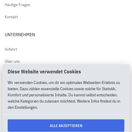
Häufige Fragen
Kontakt
UNTERNEHMEN
Anfahrt
Über uns
Diese Website verwendet Cookies
Kundenbewertungen
Wir verwenden Cookies, um dir ein optimales Webseiten-Erlebnis zu
PimpMyPony.shop®
bieten. Dazu zählen essenzielle Cookies sowie solche für Statistik,
Komfort und personalisierte Inhalte. Du kannst selbst entscheiden,
welche Kategorien du zulassen möchtest. Weitere Infos findest du in
den Einstellungen.
2026 Copyright by MietMaxX.shop® |
Cookie Einstellungen
ALLE AKZEPTIEREN
AGB
DATENSCHUTZ
IMPRESSUM
LOGIN