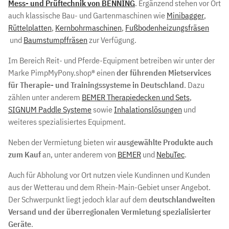
Mess- und Prüftechnik von BENNING
. Ergänzend stehen vor Ort
auch klassische Bau- und Gartenmaschinen wie
Minibagger
,
Rüttelplatten
,
Kernbohrmaschinen
,
Fußbodenheizungsfräsen
und
Baumstumpffräsen
zur Verfügung.
Im Bereich Reit- und Pferde-Equipment betreiben wir unter der
Marke PimpMyPony.shop® einen
der führenden Mietservices
für Therapie- und Trainingssysteme in Deutschland
. Dazu
zählen unter anderem
BEMER Therapiedecken und Sets
,
SIGNUM Paddle Systeme
sowie
Inhalationslösungen
und
weiteres spezialisiertes Equipment.
Neben der Vermietung bieten wir
ausgewählte Produkte auch
zum Kauf
an, unter anderem von
BEMER
und
NebuTec
.
Auch für Abholung vor Ort nutzen viele Kundinnen und Kunden
aus der Wetterau und dem Rhein-Main-Gebiet unser Angebot.
Der Schwerpunkt liegt jedoch klar auf dem
deutschlandweiten
Versand und der überregionalen Vermietung spezialisierter
Geräte
.