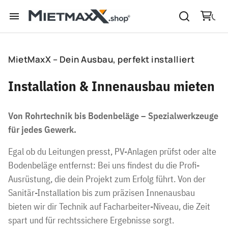
BEMER [KAUF]
Moving Heads
Kehrmaschinen
Treibstoffe
Transport
GaLaBau
GRAS
DUMPER
INSTALLATION
Feuchtemessgeräte
Schubkarren
Radlader 2.5t
Druckluft Technik
JBL PartyBoxen
Baulüfter
Heckenscheren
Rüttelplatten
BEMER [DOG]
Ambiente Leuchten
Heizer | Diesel
Hochdruckreiniger
Inhalatoren [MIETE]
Strom
Dumper
Transport
Strom
TROCKNEN
ERDE
Heizer | Diesel
RADLADER
BAUSTELLE
TECHNIK
Boxen mit Akku
Ventilatoren
Baumstumpffräsen
Stampfer
Novafon
ACTIVOMED
Dunsterzeuger
Heizer | Strom
Traktoren
Inhalatoren [KAUF]
Bautrockner
MietMaxX – Dein Ausbau, perfekt installiert
Signum | Paddles
Stromaggregate
Micros
Windmaschinen
Brennholztechnik
Transport
MUSIK
BELÜFTEN
Thermografie
HOLZ
VERDICHTUNG
ERDBEWEGUNG
EQUIMAG
Nebelmaschinen
Heizzentralen | Strom
GaLaBau
SaHoMa Vernebler
Party | klein
Bautrockner + Lüfter
Installation & Innenausbau mieten
Signum | Pads
Feuerschalen / Grills
Licht Therapie
EQUUSIR
CO2 Effekt Nebler
Strom
Pumpen
MAGNETFELD THERAPIE
LICHT & EFFEKTE
HEIZEN
HOF
GARTEN
FlexiNeb Vernebler
Party | mittel
Bautrockner + Heizer
Stübben | REV Sättel
Kühlschränke
Heubedampfer
Von Rohrtechnik bis Bodenbeläge – Spezialwerkzeuge
Verbrauch
Party | groß
Bautrockner + Lüfter + Heizer
INHALATIONS THERAPIE
PARTY SETS %
SETS %
KLIMA
für jedes Gewerk.
Christ
E-Scooter
Schermaschinen
Egal ob du Leitungen presst, PV-Anlagen prüfst oder alte
Brockamp
Strom
SÄTTEL & PADS
INFRASTRUKTUR
EVENT
Metalldetektoren
Bodenbeläge entfernst: Bei uns findest du die Profi-
Ausrüstung, die dein Projekt zum Erfolg führt. Von der
ADD-ON's
PFLEGE & MEHR
🐎 PONY
Sanitär-Installation bis zum präzisen Innenausbau
bieten wir dir Technik auf Facharbeiter-Niveau, die Zeit
SALE
spart und für rechtssichere Ergebnisse sorgt.