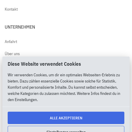
Kontakt
UNTERNEHMEN
Anfahrt
Über uns
Diese Website verwendet Cookies
Kundenbewertungen
Wir verwenden Cookies, um dir ein optimales Webseiten-Erlebnis zu
PimpMyPony.shop®
bieten. Dazu zählen essenzielle Cookies sowie solche für Statistik,
Komfort und personalisierte Inhalte. Du kannst selbst entscheiden,
welche Kategorien du zulassen möchtest. Weitere Infos findest du in
den Einstellungen.
2026 Copyright by MietMaxX.shop® |
Cookie Einstellungen
ALLE AKZEPTIEREN
AGB
DATENSCHUTZ
IMPRESSUM
LOGIN
► VERTRAG WIDERRUFEN