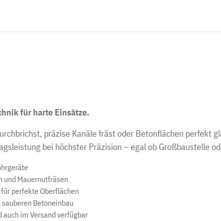
hnik für harte Einsätze.
hbrichst, präzise Kanäle fräst oder Betonflächen perfekt glä
sleistung bei höchster Präzision – egal ob Großbaustelle ode
ohrgeräte
n und Mauernutfräsen
für perfekte Oberflächen
n sauberen Betoneinbau
d auch im Versand verfügbar