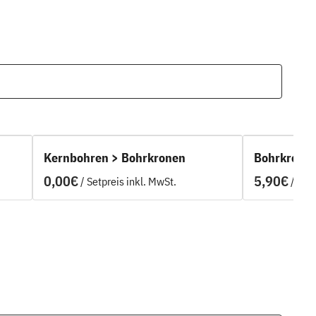
Kernbohren > Bohrkronen
Bohrkronen
/
/