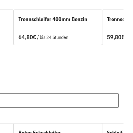
Trennschleifer 400mm Benzin
Trennschle
/
/
Beton Eckschleifer
Schleif Ma