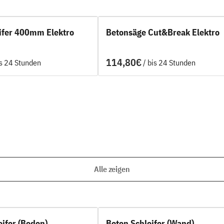
ifer 400mm Elektro
Betonsäge Cut&Break Elektro
/
Alle zeigen
eifer (Boden)
Beton Schleifer (Wand)