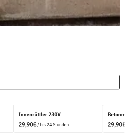
Innenrüttler 230V
Betonmisch
/
/