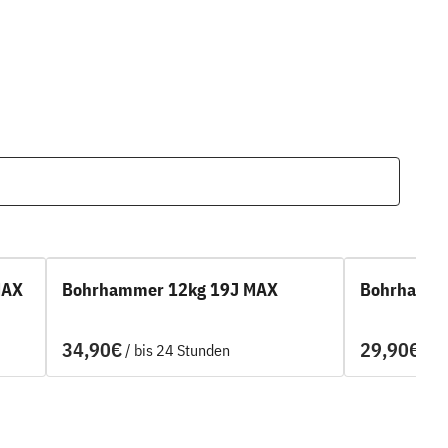
MAX
Bohrhammer 12kg 19J MAX
Bohrhamme
/
/