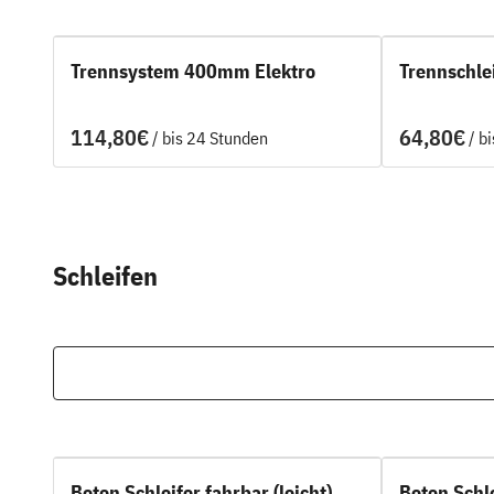
Trennsystem 400mm Elektro
Trennschle
/
/
Schleifen
Beton Schleifer fahrbar (leicht)
Beton Schl