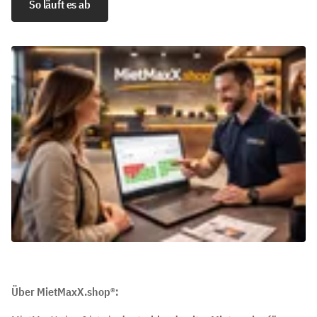
So läuft es ab
Über MietMaxX.shop®: