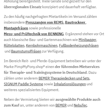
Abholung bereitgestellt. Viele Geräte sind gezielt für den
überregionalen Einsatz
konzipiert und dauerhaft verfügbar.
Zu den häufig nachgefragten Mietartikeln im Versand zählen
insbesondere
Presszangen von REMS
,
Bautrockner
,
Montagefräsen
sowie professionelle
Mess- und Prüftechnik von BENNING
. Ergänzend stehen vor Ort
auch klassische Bau- und Gartenmaschinen wie
Minibagger
,
Rüttelplatten
,
Kernbohrmaschinen
,
Fußbodenheizungsfräsen
und
Baumstumpffräsen
zur Verfügung.
Im Bereich Reit- und Pferde-Equipment betreiben wir unter der
Marke PimpMyPony.shop® einen
der führenden Mietservices
für Therapie- und Trainingssysteme in Deutschland
. Dazu
zählen unter anderem
BEMER Therapiedecken und Sets
,
SIGNUM Paddle Systeme
sowie
Inhalationslösungen
und
weiteres spezialisiertes Equipment.
Neben der Vermietung bieten wir
ausgewählte Produkte auch
zum Kauf
an, unter anderem von
BEMER
und
NebuTec
.