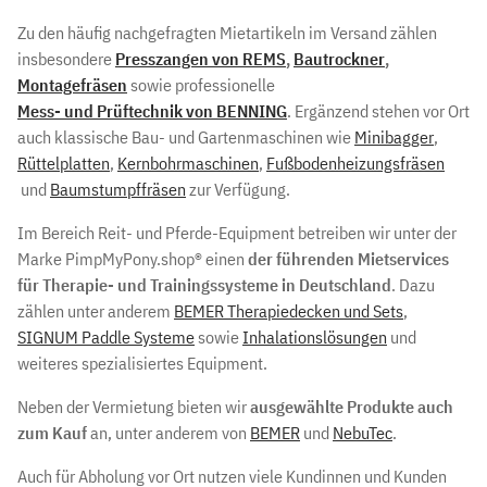
Zu den häufig nachgefragten Mietartikeln im Versand zählen
insbesondere
Presszangen von REMS
,
Bautrockner
,
Montagefräsen
sowie professionelle
Mess- und Prüftechnik von BENNING
. Ergänzend stehen vor Ort
auch klassische Bau- und Gartenmaschinen wie
Minibagger
,
Rüttelplatten
,
Kernbohrmaschinen
,
Fußbodenheizungsfräsen
und
Baumstumpffräsen
zur Verfügung.
Im Bereich Reit- und Pferde-Equipment betreiben wir unter der
Marke PimpMyPony.shop® einen
der führenden Mietservices
für Therapie- und Trainingssysteme in Deutschland
. Dazu
zählen unter anderem
BEMER Therapiedecken und Sets
,
SIGNUM Paddle Systeme
sowie
Inhalationslösungen
und
weiteres spezialisiertes Equipment.
Neben der Vermietung bieten wir
ausgewählte Produkte auch
zum Kauf
an, unter anderem von
BEMER
und
NebuTec
.
Auch für Abholung vor Ort nutzen viele Kundinnen und Kunden