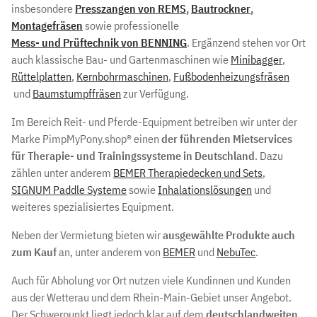
insbesondere
Presszangen von REMS
,
Bautrockner
,
Montagefräsen
sowie professionelle
Mess- und Prüftechnik von BENNING
. Ergänzend stehen vor Ort
auch klassische Bau- und Gartenmaschinen wie
Minibagger
,
Rüttelplatten
,
Kernbohrmaschinen
,
Fußbodenheizungsfräsen
und
Baumstumpffräsen
zur Verfügung.
Im Bereich Reit- und Pferde-Equipment betreiben wir unter der
Marke PimpMyPony.shop® einen
der führenden Mietservices
für Therapie- und Trainingssysteme in Deutschland
. Dazu
zählen unter anderem
BEMER Therapiedecken und Sets
,
SIGNUM Paddle Systeme
sowie
Inhalationslösungen
und
weiteres spezialisiertes Equipment.
Neben der Vermietung bieten wir
ausgewählte Produkte auch
zum Kauf
an, unter anderem von
BEMER
und
NebuTec
.
Auch für Abholung vor Ort nutzen viele Kundinnen und Kunden
aus der Wetterau und dem Rhein-Main-Gebiet unser Angebot.
Der Schwerpunkt liegt jedoch klar auf dem
deutschlandweiten