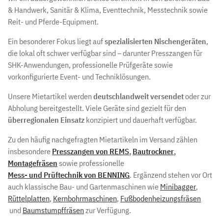
& Handwerk, Sanitär & Klima, Eventtechnik, Messtechnik sowie
Reit- und Pferde-Equipment.
Ein besonderer Fokus liegt auf
spezialisierten Nischengeräten
,
die lokal oft schwer verfügbar sind – darunter Presszangen für
SHK-Anwendungen, professionelle Prüfgeräte sowie
vorkonfigurierte Event- und Techniklösungen.
Unsere Mietartikel werden
deutschlandweit versendet
oder zur
Abholung bereitgestellt. Viele Geräte sind gezielt für den
überregionalen Einsatz
konzipiert und dauerhaft verfügbar.
Zu den häufig nachgefragten Mietartikeln im Versand zählen
insbesondere
Presszangen von REMS
,
Bautrockner
,
Montagefräsen
sowie professionelle
Mess- und Prüftechnik von BENNING
. Ergänzend stehen vor Ort
auch klassische Bau- und Gartenmaschinen wie
Minibagger
,
Rüttelplatten
,
Kernbohrmaschinen
,
Fußbodenheizungsfräsen
und
Baumstumpffräsen
zur Verfügung.